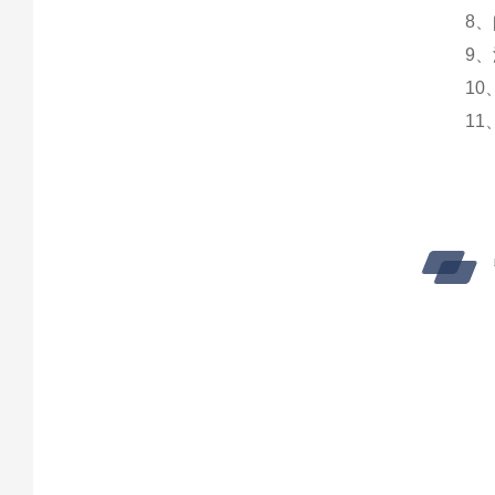
8、β范
9、温
10、
11