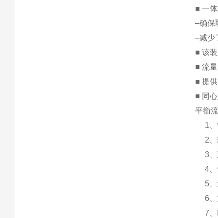
■ 一
–确
–减少
■ 该
■ 流
■ 提
■ 同
平衡流
1、管
2、精度
3、
4、*压
5、量
6、重
7、R