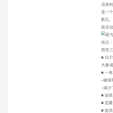
流体
是一
数孔
差压
优点
西安三
■ S
大量
■ 一
–确
–减少
■ 该
■ 流
■ 提