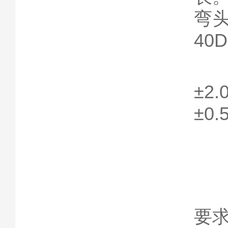
弯
40
精
±
±0
四
不
要