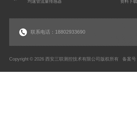
均速管流量传感器
资料下
皮托管
调整型流量计
孔板流量计
联系电话：18802933690
文丘里流量计
机翼测风装置
Copyright © 2026 西安三联测控技术有限公司版权所有
备案号：
喷嘴流量计
锥形流量计
焊接式孔板
一体化孔板
横截面风量测量装置
防堵复合型流量测量装置
限流孔板
楔形流量计