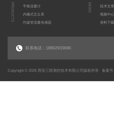
PRODUCTS
NEWS
平衡流量计
技术文
内藏式文丘里
视频中
均速管流量传感器
资料下
皮托管
调整型流量计
孔板流量计
联系电话：18802933690
文丘里流量计
机翼测风装置
Copyright © 2026 西安三联测控技术有限公司版权所有
备案号：
喷嘴流量计
锥形流量计
焊接式孔板
一体化孔板
横截面风量测量装置
防堵复合型流量测量装置