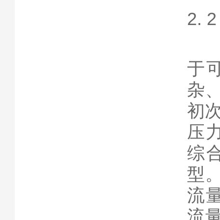
2.
同
于
杂
初
压
综
型
流
流