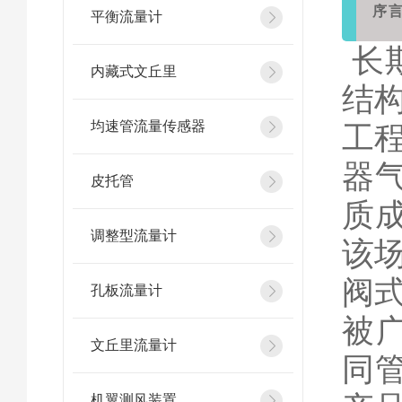
序
平衡流量计
长
内藏式文丘里
结
均速管流量传感器
工
器
皮托管
质
调整型流量计
该
阀
孔板流量计
被
文丘里流量计
同
机翼测风装置