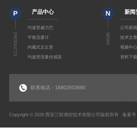
产品中心
新闻
P
N
均速管威力巴
公司新
PRODUCTS
NEWS
平衡流量计
技术文
内藏式文丘里
视频中
均速管流量传感器
资料下
皮托管
调整型流量计
孔板流量计
联系电话：18802933690
文丘里流量计
机翼测风装置
Copyright © 2026 西安三联测控技术有限公司版权所有
备案号：
喷嘴流量计
锥形流量计
焊接式孔板