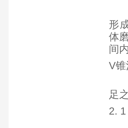
由
形
体
间
V
虽
足
2.
孔