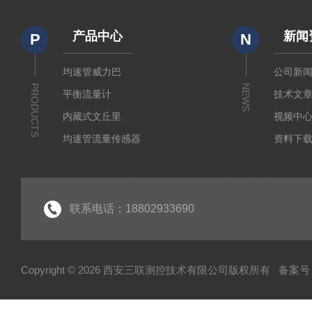
产品中心
新闻
P
N
均速管威力巴
公司新
PRODUCTS
NEWS
平衡流量计
技术文
内藏式文丘里
视频中
均速管流量传感器
资料下
皮托管
调整型流量计
孔板流量计
联系电话：18802933690
文丘里流量计
机翼测风装置
Copyright © 2026 西安三联测控技术有限公司版权所有
备案号：
喷嘴流量计
锥形流量计