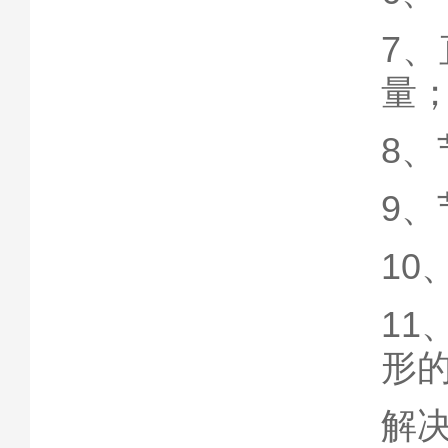
7
量
8
9
1
1
形
解