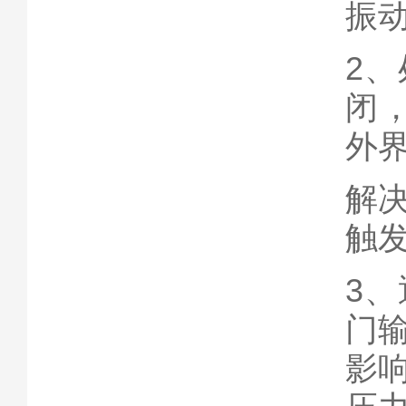
振
2
闭
外
解
触
3
门
影