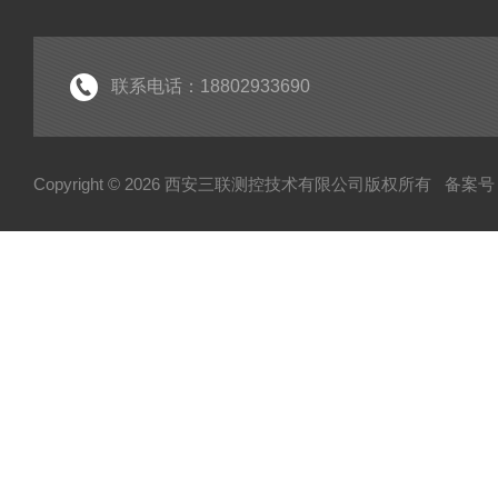
皮托管
调整型流量计
孔板流量计
联系电话：18802933690
文丘里流量计
机翼测风装置
Copyright © 2026 西安三联测控技术有限公司版权所有
备案号：
喷嘴流量计
锥形流量计
焊接式孔板
一体化孔板
横截面风量测量装置
防堵复合型流量测量装置
限流孔板
楔形流量计
多喉径流量测量装置