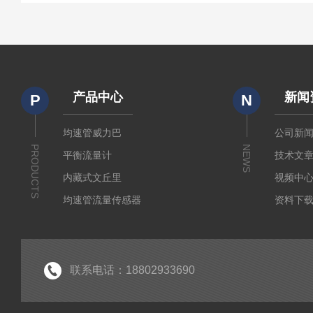
产品中心
新闻
P
N
均速管威力巴
公司新
PRODUCTS
NEWS
平衡流量计
技术文
内藏式文丘里
视频中
均速管流量传感器
资料下
皮托管
调整型流量计
孔板流量计
联系电话：18802933690
文丘里流量计
机翼测风装置