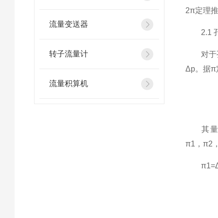
2π定理
流量变送器
2.1 
转子流量计
对于孔板
Δp。据
流量积算机
其量纲[v]=
π1，π2
π1=Δpρ