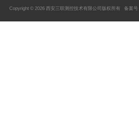
Copyright © 2026 西安三联测控技术有限公司版权所有
备案号：
喷嘴流量计
锥形流量计
焊接式孔板
一体化孔板
横截面风量测量装置
防堵复合型流量测量装置
限流孔板
楔形流量计
多喉径流量测量装置
电磁流量计
热式气体质量流量计
风量测量装置
热式气体流量计
涡街流量计