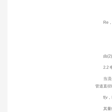
Re，考
由(2)
2.2 
当流体的
管道直径
f(v，D
其量纲[ω]