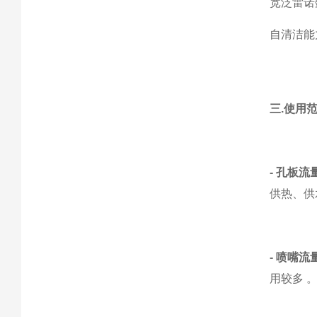
‌宽泛雷
‌自清洁
三.使用
- 孔板流
供热、供
- 喷嘴流
用较多 