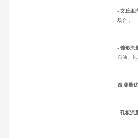
- 文丘里
场合 。
- 锥形流
石油、化
四.测量
- 孔板流