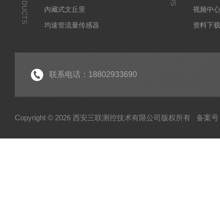
PRODUCTS
内藏式文丘里
视频中
均速管流量传感器
资料下
皮托管
调整型流量计
孔板流量计
联系电话：18802933690
文丘里流量计
机翼测风装置
Copyright © 2026 西安三联测控技术有限公司版权所有
备案号：
喷嘴流量计
锥形流量计
焊接式孔板
一体化孔板
横截面风量测量装置
防堵复合型流量测量装置
限流孔板