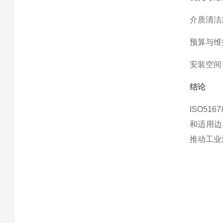
‌介质清
‌预算与
‌安装空
‌结论‌
ISO5
和适用边
推动工业